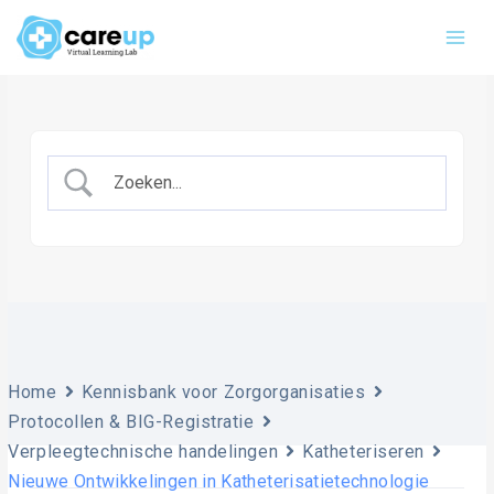
Ga
Main
naar
Men
de
inhoud
Home
Kennisbank voor Zorgorganisaties
Protocollen & BIG-Registratie
Verpleegtechnische handelingen
Katheteriseren
Nieuwe Ontwikkelingen in Katheterisatietechnologie