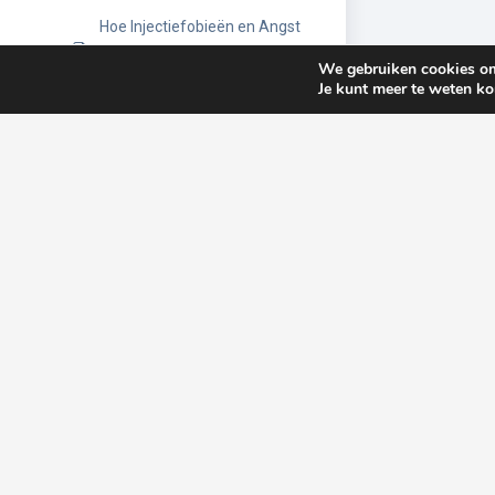
Hoe Injectiefobieën en Angst
bij Patiënten kunnen worden
We gebruiken cookies om 
Aangepakt en Overwonnen
Je kunt meer te weten k
Innovatieve Technieken voor
het Minimaliseren van Pijn bij
Injecties in de Zorg
Het Bevorderen van Veilige
Injectietechnieken door
Continue Educatie in de Zorg
Essentiële Gids voor
Subcutaan Injecteren:
Loodrechttechniek
Het Belang van
Veiligheidsmaatregelen bij
Injecties in Zorginstellingen
De Rol van Injecties in de
Behandeling van Specifieke
Aandoeningen