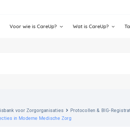
Voor wie is CareUp?
Wat is CareUp?
Ta
isbank voor Zorgorganisaties
Protocollen & BIG-Registra
jecties in Moderne Medische Zorg