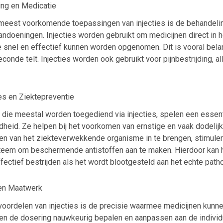
ing en Medicatie
meest voorkomende toepassingen van injecties is de behandelin
ndoeningen. Injecties worden gebruikt om medicijnen direct in h
 snel en effectief kunnen worden opgenomen. Dit is vooral belan
conde telt. Injecties worden ook gebruikt voor pijnbestrijding, a
ies en Ziektepreventie
, die meestal worden toegediend via injecties, spelen een essent
heid. Ze helpen bij het voorkomen van ernstige en vaak dodelijk
n van het ziekteverwekkende organisme in te brengen, stimuler
em om beschermende antistoffen aan te maken. Hierdoor kan h
fectief bestrijden als het wordt blootgesteld aan het echte path
 en Maatwerk
voordelen van injecties is de precisie waarmee medicijnen kunn
en de dosering nauwkeurig bepalen en aanpassen aan de individ