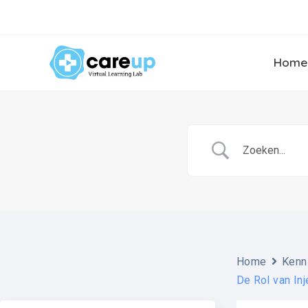
Ga
naar
de
inhoud
Home
Home
Kenn
De Rol van In