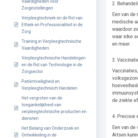
Vaardigheden voor
2. Behandel
Zorginstellingen
Een van de 
Verpleegtechniek en de Rol van
medische aa
Ethiek en Professionaliteit in de
waardoor ze
Zorg
waar elke se
Training in Verpleegtechnische
en meer.
Vaardigheden
Verpleegtechnische Handelingen
3. Vaccinat
en de Rol van Technologie in de
Vaccinaties
Zorgsector
volksgezond
Patiëntveiligheid en
hoeveelhede
Verpleegtechnisch Handelen
immuunsyste
Het vergroten van de
de ziekte ef
toegankelijkheid van
verpleegtechnische producten en
4. Precisie
diensten
Een van de 
Het Belang van Onderzoek en
Artsen kunn
Ontwikkeling in de