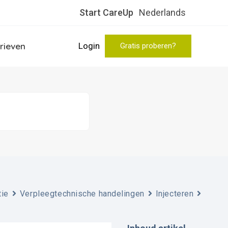
Start CareUp
Nederlands
rieven
Login
Gratis proberen?
tie
Verpleegtechnische handelingen
Injecteren