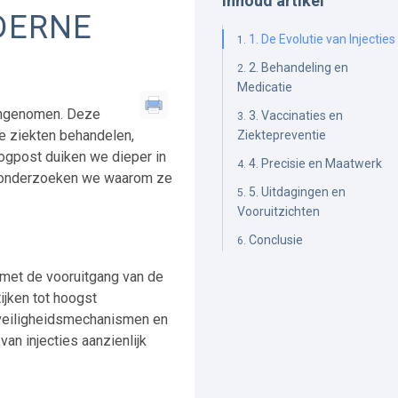
Inhoud artikel
ODERNE
1. De Evolutie van Injecties
2. Behandeling en
Medicatie
 ingenomen. Deze
3. Vaccinaties en
e ziekten behandelen,
Ziektepreventie
ogpost duiken we dieper in
4. Precisie en Maatwerk
n onderzoeken we waarom ze
5. Uitdagingen en
Vooruitzichten
Conclusie
, met de vooruitgang van de
ijken tot hoogst
 veiligheidsmechanismen en
van injecties aanzienlijk