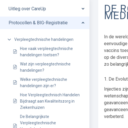
DE R
Uitleg over CareUp
MED
Protocollen & BIG-Registratie
In de werel
Verpleegtechnische handelingen
eenvoudige 
Hoe vaak verpleegtechnische
vaccins toe
handelingen toetsen?
op de diver
zo belangrijk
Wat zijn verpleegtechnische
handelingen?
1. De Evolut
Welke verpleegtechnische
handelingen zijn er?
Injecties zi
Hoe Verpleegtechnisch Handelen
wetenschap 
Bijdraagt aan Kwaliteitszorg in
geavanceerd
Ziekenhuizen
geavanceerde
verbeterd.
De Belangrijkste
Verpleegtechnische