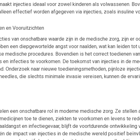
t maakt injecties ideaal voor zowel kinderen als volwassenen. 
lleen effectief worden afgegeven via injecties, zoals insuline v
en en Vooruitzichten
cties van onschatbare waarde zijn in de medische zorg, zijn er 
en een diepgewortelde angst voor naalden, wat kan leiden tot ui
ke medische procedures. Bovendien is het correct toedienen van
 en infecties te voorkomen. De toekomst van injecties in de med
d. Onderzoek naar nieuwe toedieningsmethoden, pijnloze injecti
eedles, die slechts minimale invasie vereisen, kunnen de ervari
pelen een onschatbare rol in moderne medische zorg. Ze stellen a
medicijnen toe te dienen, ziekten te voorkomen en levens te re
naaldangst en infectiegevaar, blijft de voortdurende ontwikkeling
ën de impact van injecties in de medische wereld positief beïnv