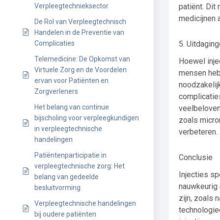
patiënt. Di
Verpleegtechnieksector
medicijnen a
De Rol van Verpleegtechnisch
Handelen in de Preventie van
5. Uitdaging
Complicaties
Telemedicine: De Opkomst van
Hoewel inje
Virtuele Zorg en de Voordelen
mensen hebb
ervan voor Patiënten en
noodzakelij
Zorgverleners
complicaties
Het belang van continue
veelbeloven
bijscholing voor verpleegkundigen
zoals micron
in verpleegtechnische
verbeteren.
handelingen
Patiëntenparticipatie in
Conclusie
verpleegtechnische zorg: Het
Injecties s
belang van gedeelde
nauwkeurig 
besluitvorming
zijn, zoals 
Verpleegtechnische handelingen
technologie
bij oudere patiënten