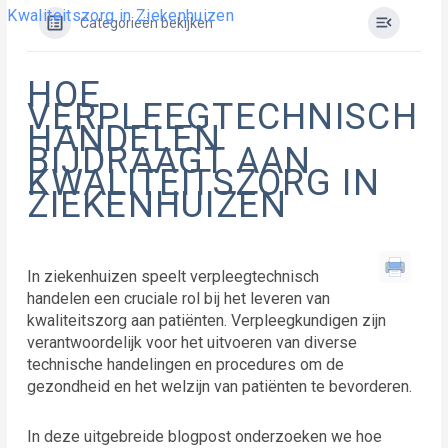
Kwaliteitszorg in Ziekenhuizen
Categorieën bekijken
HOE
VERPLEEGTECHNISCH
HANDELEN
BIJDRAAGT AAN
KWALITEITSZORG IN
ZIEKENHUIZEN
In ziekenhuizen speelt verpleegtechnisch
handelen een cruciale rol bij het leveren van
kwaliteitszorg aan patiënten. Verpleegkundigen zijn
verantwoordelijk voor het uitvoeren van diverse
technische handelingen en procedures om de
gezondheid en het welzijn van patiënten te bevorderen.
In deze uitgebreide blogpost onderzoeken we hoe