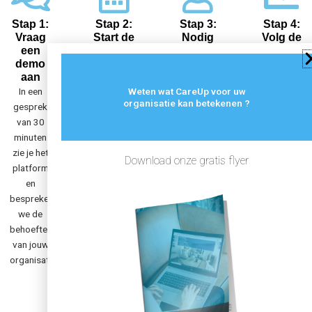
Stap 1:
Stap 2:
Stap 3:
Stap 4:
Vraag
Start de
Nodig
Volg de
een
gratis
medewerkers
voortgan
demo
proefperiode
uit
Zie in het
aan
Je team
Voeg
dashboard
In een
Weten wat CareUp voor uw
krijgt 30
medewerkers
wie wat
organisatie kan betekenen ?
gesprek
dagen
toe per e-
heeft
van 30
volledige
mail of
geoefend
minuten
toegang.
importeer
en
zie je het
Geen
een lijst.
exporteer
Download onze gratis flyer
platform
creditcard
Wijs
rapportage
en
en geen
handelingen
wanneer
bespreken
verplichtingen.
toe per
je ze
we de
functie of
nodig
behoeften
afdeling.
hebt.
van jouw
organisatie.