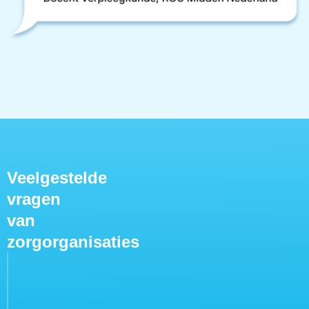
Veelgestelde
vragen
van
zorgorganisaties
Kan CareUp
ons fysieke
skillslab