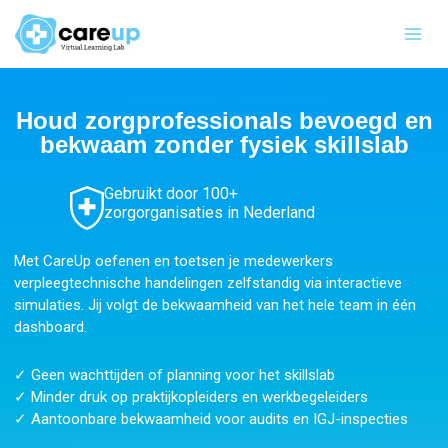
Ga
Main
naar
Men
de
inhoud
Houd zorgprofessionals bevoegd en
bekwaam zonder fysiek skillslab
Gebruikt door 100+
zorgorganisaties in Nederland
Met CareUp oefenen en toetsen je medewerkers
verpleegtechnische handelingen zelfstandig via interactieve
simulaties. Jij volgt de bekwaamheid van het hele team in één
dashboard.
✓ Geen wachttijden of planning voor het skillslab
✓ Minder druk op praktijkopleiders en werkbegeleiders
✓ Aantoonbare bekwaamheid voor audits en IGJ-inspecties