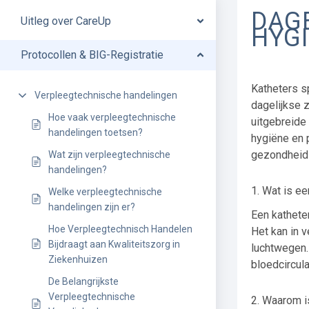
DAG
Uitleg over CareUp
HYG
Protocollen & BIG-Registratie
Katheters s
Verpleegtechnische handelingen
dagelijkse z
Hoe vaak verpleegtechnische
uitgebreide
handelingen toetsen?
hygiëne en p
gezondheid 
Wat zijn verpleegtechnische
handelingen?
1. Wat is ee
Welke verpleegtechnische
handelingen zijn er?
Een katheter
Hoe Verpleegtechnisch Handelen
Het kan in v
Bijdraagt aan Kwaliteitszorg in
luchtwegen.
Ziekenhuizen
bloedcircula
De Belangrijkste
Verpleegtechnische
2. Waarom i