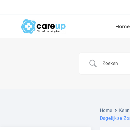
Ga
naar
de
inhoud
Home
Home
Kenn
Dagelijkse Zo