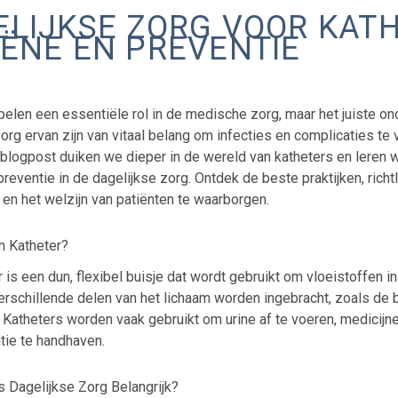
ELIJKSE ZORG VOOR KATH
IËNE EN PREVENTIE
pelen een essentiële rol in de medische zorg, maar het juiste o
org ervan zijn van vitaal belang om infecties en complicaties te
 blogpost duiken we dieper in de wereld van katheters en leren
reventie in de dagelijkse zorg. Ontdek de beste praktijken, richt
en het welzijn van patiënten te waarborgen.
n Katheter?
 is een dun, flexibel buisje dat wordt gebruikt om vloeistoffen in 
erschillende delen van het lichaam worden ingebracht, zoals de 
 Katheters worden vaak gebruikt om urine af te voeren, medicijne
tie te handhaven.
s Dagelijkse Zorg Belangrijk?