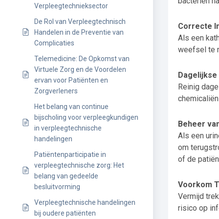
bacteriën na
Verpleegtechnieksector
De Rol van Verpleegtechnisch
Correcte I
Handelen in de Preventie van
Als een kat
Complicaties
weefsel te m
Telemedicine: De Opkomst van
Virtuele Zorg en de Voordelen
Dagelijkse 
ervan voor Patiënten en
Reinig dage
Zorgverleners
chemicaliën
Het belang van continue
bijscholing voor verpleegkundigen
Beheer van
in verpleegtechnische
Als een urin
handelingen
om terugstr
Patiëntenparticipatie in
of de patiën
verpleegtechnische zorg: Het
belang van gedeelde
Voorkom T
besluitvorming
Vermijd trek
Verpleegtechnische handelingen
risico op in
bij oudere patiënten