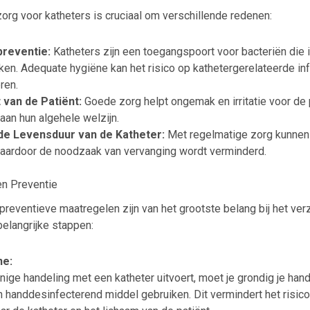
org voor katheters is cruciaal om verschillende redenen:
preventie:
Katheters zijn een toegangspoort voor bacteriën die 
en. Adequate hygiëne kan het risico op kathetergerelateerde inf
ren.
van de Patiënt:
Goede zorg helpt ongemak en irritatie voor de 
 aan hun algehele welzijn.
de Levensduur van de Katheter:
Met regelmatige zorg kunnen 
 waardoor de noodzaak van vervanging wordt verminderd.
en Preventie
reventieve maatregelen zijn van het grootste belang bij het ver
belangrijke stappen:
ne:
enige handeling met een katheter uitvoert, moet je grondig je h
n handdesinfecterend middel gebruiken. Dit vermindert het risic