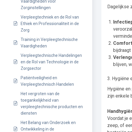
Vaardigheden voor
Dagelijkse z
Zorginstellingen
Verpleegtechniek en de Rol van
Infectie
Ethiek en Professionaliteit in de
veroorzak
Zorg
verminde
Training in Verpleegtechnische
Comfort 
Vaardigheden
bijdraagt
Verpleegtechnische Handelingen
Verleng
en de Rol van Technologie in de
blijven,
Zorgsector
Patiëntveiligheid en
3. Hygiëne 
Verpleegtechnisch Handelen
Hygiëne en p
Het vergroten van de
zijn enkele 
toegankelijkheid van
verpleegtechnische producten en
Handhygië
diensten
Voordat je 
Het Belang van Onderzoek en
zeep, of ee
Ontwikkeling in de