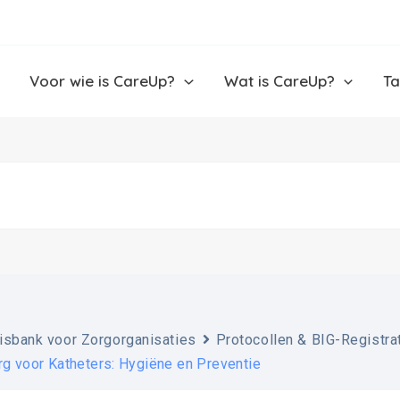
Voor wie is CareUp?
Wat is CareUp?
Ta
isbank voor Zorgorganisaties
Protocollen & BIG-Registra
rg voor Katheters: Hygiëne en Preventie