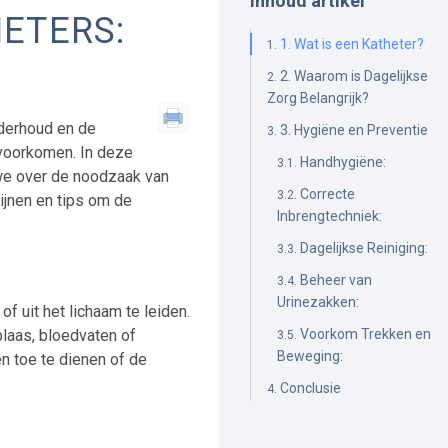
Inhoud artikel
ETERS:
1. Wat is een Katheter?
2. Waarom is Dagelijkse
Zorg Belangrijk?
nderhoud en de
3. Hygiëne en Preventie
 voorkomen. In deze
Handhygiëne:
 we over de noodzaak van
Correcte
lijnen en tips om de
Inbrengtechniek:
Dagelijkse Reiniging:
Beheer van
Urinezakken:
of uit het lichaam te leiden.
Voorkom Trekken en
blaas, bloedvaten of
Beweging:
n toe te dienen of de
Conclusie