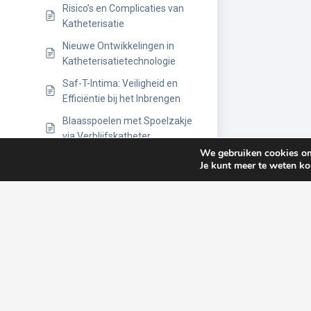
Risico’s en Complicaties van
Katheterisatie
Nieuwe Ontwikkelingen in
Katheterisatietechnologie
Saf-T-Intima: Veiligheid en
Efficiëntie bij het Inbrengen
Blaasspoelen met Spoelzakje
via Verblijfskatheter
We gebruiken cookies om 
Katheterzorg en Preventie van
Je kunt meer te weten k
Infecties
Katheterisatie bij Specifieke
Aandoeningen
Praktische tips voor het
betrekken van patiënten bij
hun eigen katheterzorg
Katheterisatie en Mentale
Gezondheid: Omgaan met