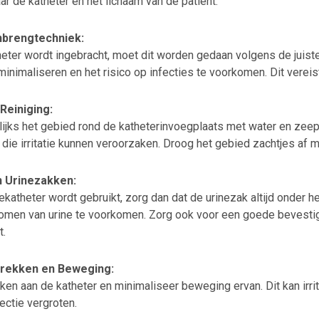
ar de katheter en het lichaam van de patiënt.
nbrengtechniek:
heter wordt ingebracht, moet dit worden gedaan volgens de juist
inimaliseren en het risico op infecties te voorkomen. Dit vereis
Reiniging:
lijks het gebied rond de katheterinvoegplaats met water en zeep
 die irritatie kunnen veroorzaken. Droog het gebied zachtjes af
 Urinezakken:
ekatheter wordt gebruikt, zorg dan dat de urinezak altijd onder he
omen van urine te voorkomen. Zorg ook voor een goede bevestig
t.
rekken en Beweging:
ken aan de katheter en minimaliseer beweging ervan. Dit kan irri
fectie vergroten.