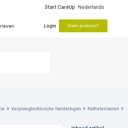
Start CareUp
Nederlands
rieven
Login
Gratis proberen?
tie
Verpleegtechnische handelingen
Katheteriseren