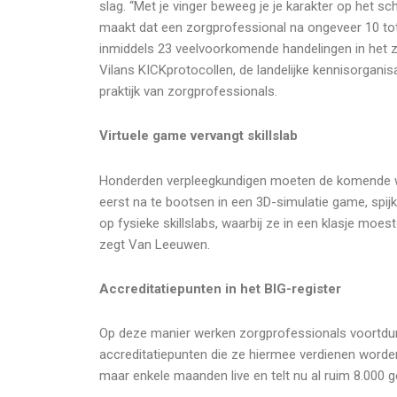
slag. “Met je vinger beweeg je je karakter op het s
maakt dat een zorgprofessional na ongeveer 10 to
inmiddels 23 veelvoorkomende handelingen in het zi
Vilans KICKprotocollen, de landelijke kennisorgani
praktijk van zorgprofessionals.
Virtuele game vervangt skillslab
Honderden verpleegkundigen moeten de komende wek
eerst na te bootsen in een 3D-simulatie game, spi
op fysieke skillslabs, waarbij ze in een klasje mo
zegt Van Leeuwen.
Accreditatiepunten in het BIG-register
Op deze manier werken zorgprofessionals voortdur
accreditatiepunten die ze hiermee verdienen worden
maar enkele maanden live en telt nu al ruim 8.000 g