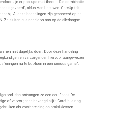
sendoor zijn er pop-ups met theorie. Die combinatie
en uitgevoerd”, aldus Van Leeuwen. CareUp telt
eer bij. Al deze handelingen zijn gebaseerd op de
VN. Ze sluiten dus naadloos aan op de alledaagse
 hen niet dagelijks doen. Door deze handeling
rpleegkundigen en verzorgenden hiervoor aangewezen
 oefeningen na te bootsen in een serious game”,
gerond, dan ontvangen ze een certificaat. De
dige of verzorgende bevoegd blijft. CareUp is nog
ebruiken als voorbereiding op praktijklessen.