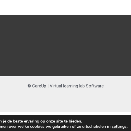
© CareUp | Virtual learning lab Software
Nederlands
English
(
Engels
)
je de beste ervaring op onze site te bieden.
omen over welke cookies we gebruiken of ze uitschakelen in
settings
.