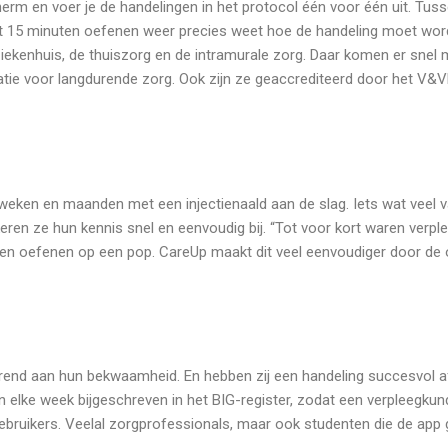
cherm en voer je de handelingen in het protocol één voor één uit. Tus
t 15 minuten oefenen weer precies weet hoe de handeling moet word
ekenhuis, de thuiszorg en de intramurale zorg. Daar komen er snel m
satie voor langdurende zorg. Ook zijn ze geaccrediteerd door het V&
en en maanden met een injectienaald aan de slag. Iets wat veel van
jkeren ze hun kennis snel en eenvoudig bij. “Tot voor kort waren ve
esten oefenen op een pop. CareUp maakt dit veel eenvoudiger door de
end aan hun bekwaamheid. En hebben zij een handeling succesvol af
 elke week bijgeschreven in het BIG-register, zodat een verpleegkun
ebruikers. Veelal zorgprofessionals, maar ook studenten die de app g