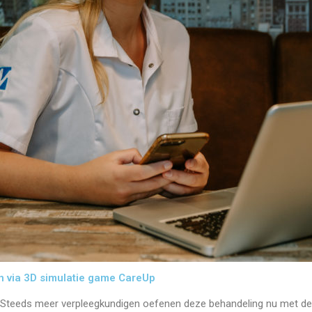
n via 3D simulatie game CareUp
? Steeds meer verpleegkundigen oefenen deze behandeling nu met de