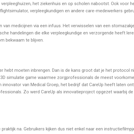
, verpleeghuizen, het ziekenhuis en op scholen nabootst. Ook voor h
 flightsimulator, verpleegkundigen en andere care-medewerkers gebr
van medicijnen via een infuus. Het verwisselen van een stomazakje.
nische handelingen die elke verpleegkundige en verzorgende heeft lere
 om bekwaam te blijven.
heter hebt moeten inbrengen. Dan is de kans groot dat je het protocol
de 3D simulatie game waarmee zorgprofessionals de meest voorkome
 innovator van Medical Groep, het bedrijf dat CareUp heeft laten ont
ssionals. Zo werd CareUp als innovatieproject opgezet waarbij de
 praktijk na. Gebruikers kijken dus niet enkel naar een instructiefilmp