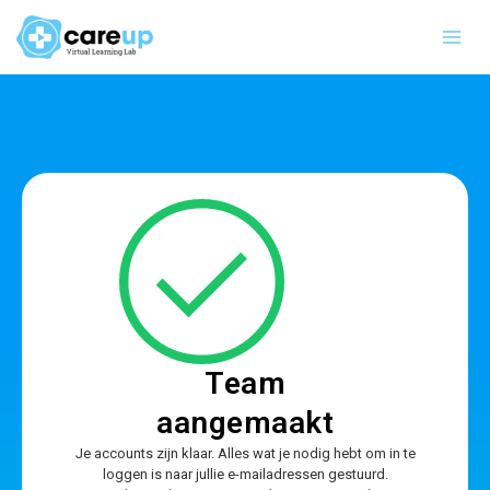
Ga
Main
naar
Men
de
inhoud
Team
aangemaakt
Je accounts zijn klaar. Alles wat je nodig hebt om in te
loggen is naar jullie e-mailadressen gestuurd.