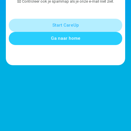
📧 Controleer ook je spammap als je onze e-mail niet ziet.
Start CareUp
Ga naar home