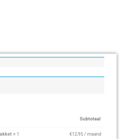
Subtotaal
pakket
× 1
€
12,95
/ maand