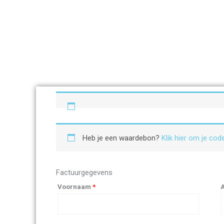
Ga
naar
de
inhoud
Heb je een waardebon?
Klik hier om je code
Factuurgegevens
Voornaam
*