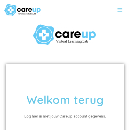
Ga
Main
naar
Men
de
inhoud
Welkom terug
Log hier in met jouw CareUp account gegevens.